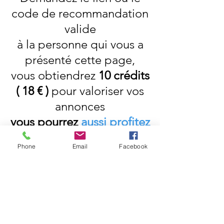
code de recommandation
valide
à la personne
qui vous a
présenté cette page,
vous obtiendrez
10 crédits
( 18 € )
pour valoriser vos
annonces
vous pourrez
aussi profitez
pleinement
du
Phone
Email
Facebook
programme de
commissions...
Cette personne deviendra
votre " Parrain"...