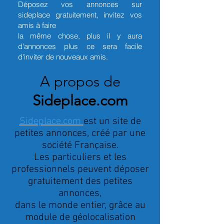
Déposez vos annonces sur
sideplace gratuitement, invitez vos
amis à faire
la même chose, plus il y aura
d'annonces plus ce sera facile
d'inviter de nouveaux amis.
A propos de
Sideplace.com
Sideplace.com
est un site de
petites annonces, créé par une
société Française.
Les particuliers et les
professionnels peuvent déposer
gratuitement des petites
annonces,
dans le monde entier, grâce au
module de géolocalisation