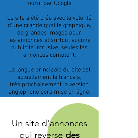
fourni par Google.
Le site a été crée avec la volonté
d'une grande qualité graphique,
de grandes images pour
les annonces et surtout aucune
publicité intrusive, seules les
annonces comptent.
La langue principale du site est
actuellement le français,
très prochainement la version
anglophone sera mise en ligne.
Un site d'annonces
qui reverse
des