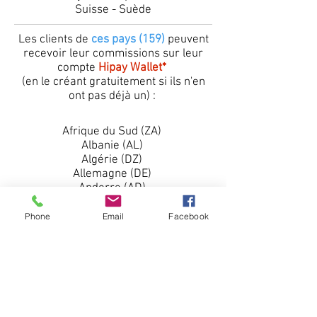
Suisse - Suède
Les clients de
ces pays (159)
peuvent
recevoir leur commissions sur leur
compte
Hipay Wallet*
(en le créant gratuitement si ils n'en
ont pas déjà un) :
Afrique du Sud (ZA)
Albanie (AL)
Algérie (DZ)
Allemagne (DE)
Andorre (AD)
Angola (AO)
Antigua-et-Barbuda (AG)
Phone
Email
Facebook
Argentine (AR)
Arménie (AM)
Australie (AU)
Autriche (AT)
Bahamas (BS)
Barbade (BB)
Belgique (BE)