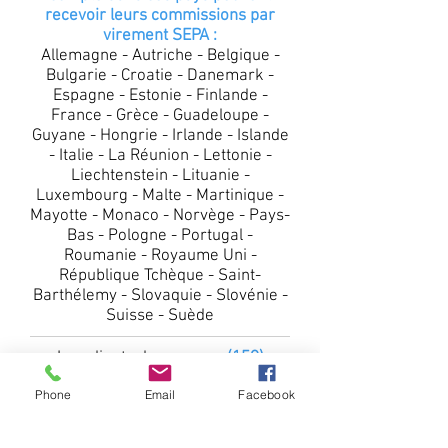
recevoir leurs commissions par
virement SEPA :
Allemagne - Autriche - Belgique -
Bulgarie - Croatie - Danemark -
Espagne - Estonie - Finlande -
France - Grèce - Guadeloupe -
Guyane - Hongrie - Irlande - Islande
- Italie - La Réunion - Lettonie -
Liechtenstein - Lituanie -
Luxembourg - Malte - Martinique -
Mayotte - Monaco - Norvège - Pays-
Bas - Pologne - Portugal -
Roumanie - Royaume Uni -
République Tchèque - Saint-
Barthélemy - Slovaquie - Slovénie -
Suisse - Suède
Les clients de
ces pays (159)
peuvent recevoir leur commissions
Phone
Email
Facebook
sur leur compte
Hipay Wallet*
(en le créant gratuitement si ils n'en
ont pas déjà un) :