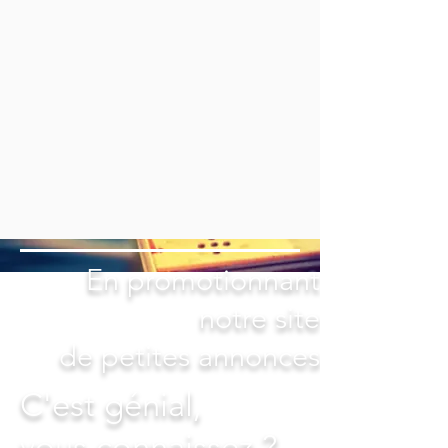
En promotionnant
notre site
de petites annonces
C'est génial,
vous connaissez ?