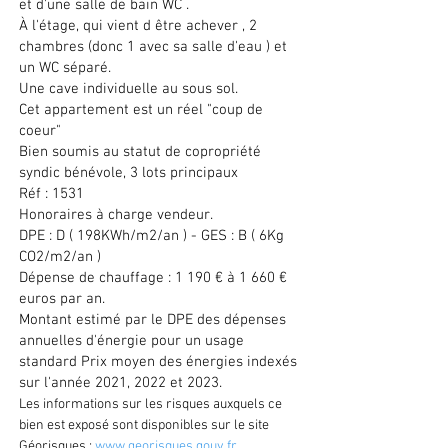
et d'une salle de bain WC .
À l'étage, qui vient d être achever , 2
chambres (donc 1 avec sa salle d'eau ) et
un WC séparé.
Une cave individuelle au sous sol.
Cet appartement est un réel "coup de
coeur"
Bien soumis au statut de copropriété
syndic bénévole, 3 lots principaux
Réf : 1531
Honoraires à charge vendeur.
DPE : D ( 198KWh/m2/an ) - GES : B ( 6Kg
CO2/m2/an )
Dépense de chauffage : 1 190 € à 1 660 €
euros par an.
Montant estimé par le DPE des dépenses
annuelles d'énergie pour un usage
standard Prix moyen des énergies indexés
sur l'année 2021, 2022 et 2023.
Les informations sur les risques auxquels ce
bien est exposé sont disponibles sur le site
Géorisques :
www.georisques.gouv.fr