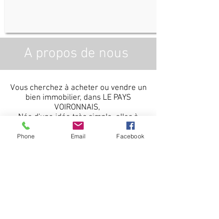
A propos de nous
Vous cherchez à acheter ou vendre un
bien immobilier, dans LE PAYS
VOIRONNAIS,
Née d'une idée très simple, aller à
l'essentiel pour satisfaire les vendeurs
et les acquéreurs en matière de
Phone
Email
Facebook
logement.
ALPINEA est une agence immobilière
indépendante de nouvelle génération
sans local,
en utilisant toutes les nouvelles
technologies de communication.
Notre expérience immobilière de plus