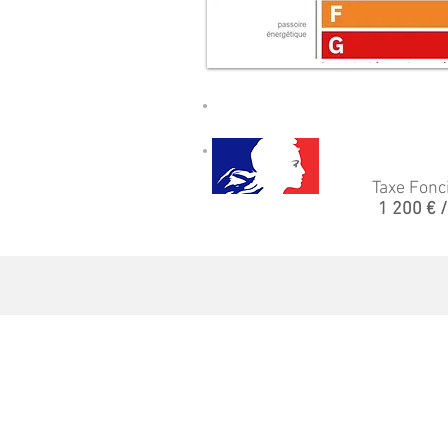
Impô
Taxe Fonc
1 200 € /