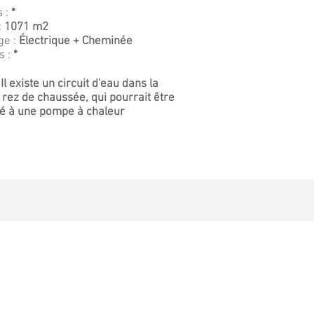
 :
*
:
1071 m2
ge :
Électrique + Cheminée
s :
*
:
Il existe un circuit d'eau dans la
 rez de chaussée, qui pourrait être
é à une pompe à chaleur