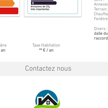
Annexes
Terrain 
Chauffa
Fenêtre
Divers 
ts et taxes
dalle du
raccord
ière
Taxe Habitation
 an
** € / an
Contactez nous