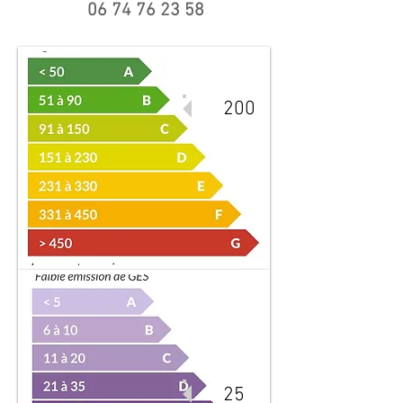
06 74 76 23 58
200
25