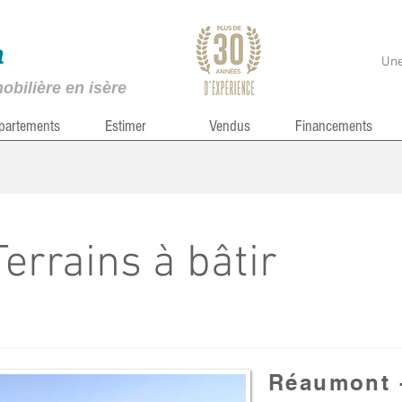
a
Une
bilière en isère
partements
Estimer
Vendus
Financements
Terrains à bâtir
Réaumont -