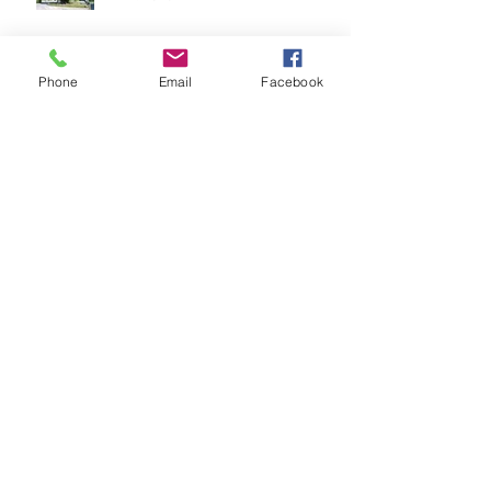
Phone
Email
Facebook
Hotel des Bains Charavines
récompensé
798eme Foire de Beaucroissant
Réaumont - Fête de la batteuse - 26
et 27 Août 2017