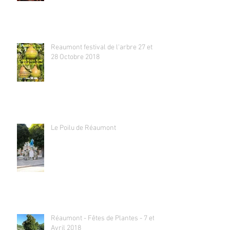
Reaumont festival de l'arbre 27 et
28 Octobre 2018
Le Poilu de Réaumont
Réaumont - Fêtes de Plantes - 7 et 8
Avril 2018