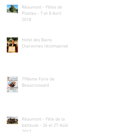
Réaumont - Fêtes de
Plantes - 7 et 8 Avril
2018
Hotel des Bains
Charavines récompensé
798eme Foire de
Beaucroissant
Réaumont - Fête de la
batteuse - 26 et 27 Août
2017