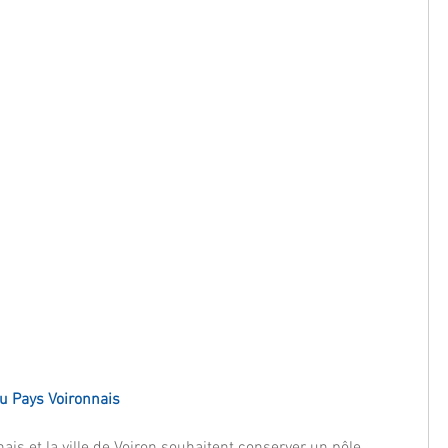
 du Pays Voironnais
s et la ville de Voiron souhaitent conserver un pôle 