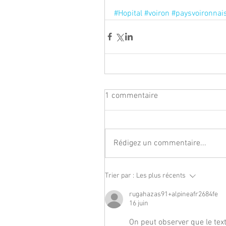
#Hopital
#voiron
#paysvoironnai
1 commentaire
Rédigez un commentaire...
Trier par :
Les plus récents
rugahazas91+alpineafr2684fe
16 juin
On peut observer que le tex