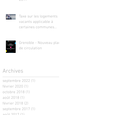
Taxe sur les logements
vacants applicable à
certaines communes
(TLV)
Grenoble - Nouveau plan
de circulation
Archives
septembre 2022
(1)
1 post
février 2020
(1)
1 post
octobre 2018
(1)
1 post
août 2018
(1)
1 post
février 2018
(2)
2 posts
septembre 2017
(1)
1 post
août 2017
(1)
1 post