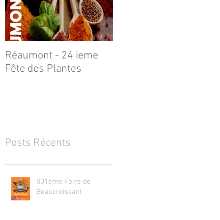
Réaumont - 24 ieme
Le Poilu de Réaumont
Fête des Plantes
Posts Récents
801ème Foire de
Beaucroissant