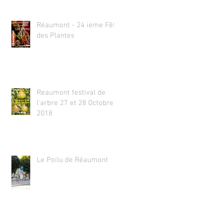
Réaumont - 24 ieme Fête
des Plantes
Reaumont festival de
l'arbre 27 et 28 Octobre
2018
Le Poilu de Réaumont