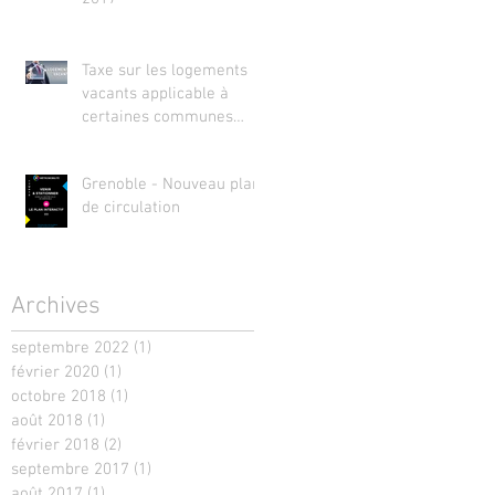
Taxe sur les logements
vacants applicable à
certaines communes
(TLV)
Grenoble - Nouveau plan
de circulation
Archives
septembre 2022
(1)
1 post
février 2020
(1)
1 post
octobre 2018
(1)
1 post
août 2018
(1)
1 post
février 2018
(2)
2 posts
septembre 2017
(1)
1 post
août 2017
(1)
1 post