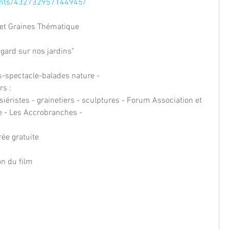
ents/432732957144945/
et Graines Thématique 
ard sur nos jardins"
-spectacle-balades nature - 
rs :
osiéristes - grainetiers - sculptures - Forum Association et 
de - Les Accrobranches -
ée gratuite
n du film