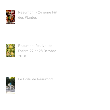
Réaumont - 24 ieme Fête
des Plantes
Reaumont festival de
l'arbre 27 et 28 Octobre
2018
Le Poilu de Réaumont