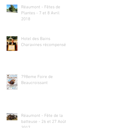
Réaumont - Fêtes de
Plantes - 7 et 8 Avril
2018
Hotel des Bains
Charavines récompensé
798eme Foire de
Beaucroissant
Réaumont - Fête de la
batteuse - 26 et 27 Août
2017