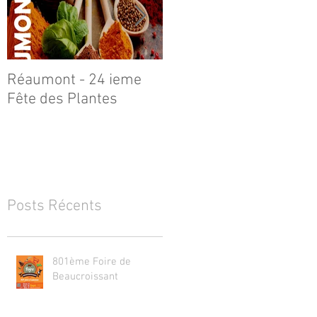
Réaumont - 24 ieme
Le Poilu de Réaumont
Fête des Plantes
Posts Récents
801ème Foire de
Beaucroissant