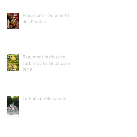
Réaumont - 24 ieme Fête
des Plantes
Reaumont festival de
l'arbre 27 et 28 Octobre
2018
Le Poilu de Réaumont