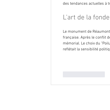
des tendances actuelles à t
L'art de la fond
Le monument de Réaumont s'i
française. Après le confli
mémorial. Le choix du "Poilu 
reflétait la sensibilité polit
J'aime
Répondre