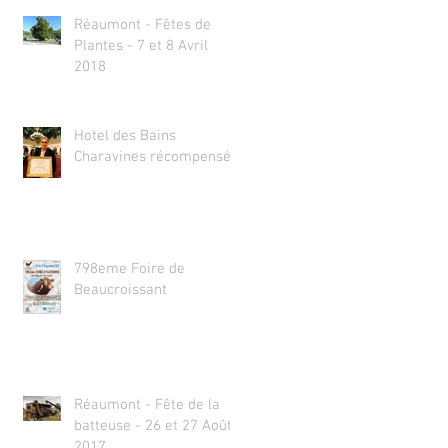
Réaumont - Fêtes de
Plantes - 7 et 8 Avril
2018
Hotel des Bains
Charavines récompensé
798eme Foire de
Beaucroissant
Réaumont - Fête de la
batteuse - 26 et 27 Août
2017