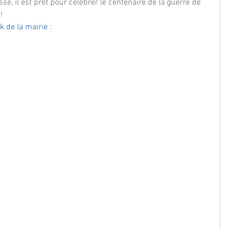
se, il est prêt pour célébrer le centenaire de la guerre de 
! 
k de la mairie :