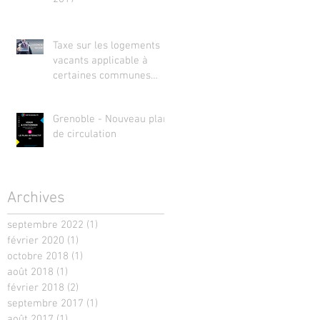
Taxe sur les logements
vacants applicable à
certaines communes
(TLV)
Grenoble - Nouveau plan
de circulation
Archives
septembre 2022
(1)
1 post
février 2020
(1)
1 post
octobre 2018
(1)
1 post
août 2018
(1)
1 post
février 2018
(2)
2 posts
septembre 2017
(1)
1 post
août 2017
(1)
1 post