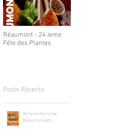
Réaumont - 24 ieme
Le Poilu de Réaumont
Fête des Plantes
Posts Récents
801ème Foire de
Beaucroissant