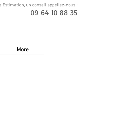
 Estimation, un conseil appellez-nous :
09 64 10 88 35
More
e. ​Click here to edit me.
 add your own text and edit me. It’s easy. Just click “Edit Text” or
 own content and make changes to the font. I’m a great place for
tory and let your users know a little more about you.