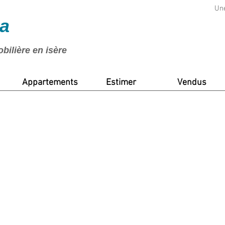
Une
ea
ilière en isère
Appartements
Estimer
Vendus
I'm a titl
I'm a paragraph. Click here to
double click me to add your
you to tell a s