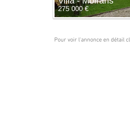
Villa - Moirans
275 000 €
Sillans - Villa
Pour voir l'annonce en détail c
419
000
€