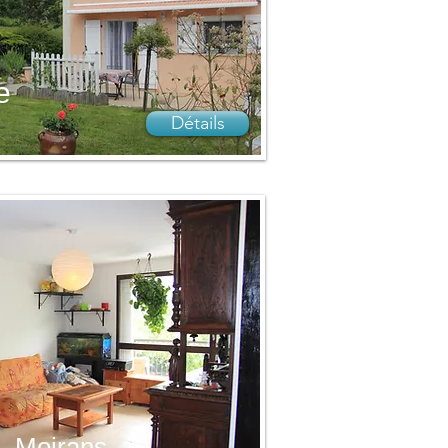
e
Détails
- Moirans